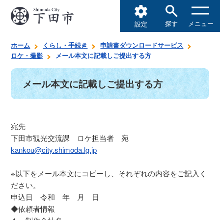
探す
メニュー
設定
ホーム
くらし・手続き
申請書ダウンロードサービス
ロケ・撮影
メール本文に記載しご提出する方
メール本文に記載しご提出する方
宛先
下田市観光交流課 ロケ担当者 宛
kankou@city.shimoda.lg.jp
※以下をメール本文にコピーし、それぞれの内容をご記入く
ださい。
申込日 令和 年 月 日
◆依頼者情報