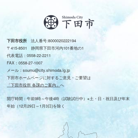
下田市役所
法人番号:8000020222194
〒415-8501 静岡県下田市河内101番地の1
代表電話：
0558-22-2211
FAX：0558-27-1007
メール：
soumu@city.shimoda.lg.jp
下田市ホームページに対するご意見・ご要望は
「下田市役所 各課のご案内」
へ
開庁時間：午前9時～午後4時（試験試行中）※土・日・祝日及び年末
年始（12月29日～1月3日)を除く