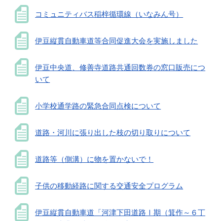
コミュニティバス稲梓循環線（いなみん号）
伊豆縦貫自動車道等合同促進大会を実施しました
伊豆中央道、修善寺道路共通回数券の窓口販売につ
いて
小学校通学路の緊急合同点検について
道路・河川に張り出した枝の切り取りについて
道路等（側溝）に物を置かないで！
子供の移動経路に関する交通安全プログラム
伊豆縦貫自動車道「河津下田道路Ⅰ期（箕作～６丁