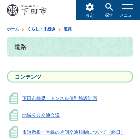
探す
メニュー
設定
ホーム
くらし・手続き
道路
道路
コンテンツ
下田市橋梁、トンネル個別施設計画
地域公共交通会議
市道敷根一号線の片側交通規制について（終日）