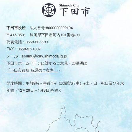
下田市役所
法人番号:8000020222194
〒415-8501 静岡県下田市河内101番地の1
代表電話：
0558-22-2211
FAX：0558-27-1007
メール：
soumu@city.shimoda.lg.jp
下田市ホームページに対するご意見・ご要望は
「下田市役所 各課のご案内」
へ
開庁時間：午前9時～午後4時（試験試行中）※土・日・祝日及び年末
年始（12月29日～1月3日)を除く