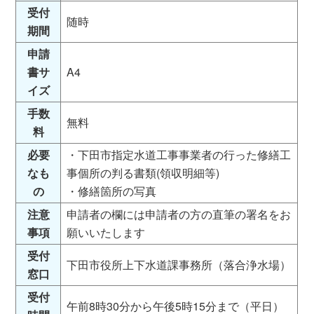
受付
随時
期間
申請
書サ
A4
イズ
手数
無料
料
必要
・下田市指定水道工事事業者の行った修繕工
なも
事個所の判る書類(領収明細等)
の
・修繕箇所の写真
注意
申請者の欄には申請者の方の直筆の署名をお
事項
願いいたします
受付
下田市役所上下水道課事務所（落合浄水場）
窓口
受付
午前8時30分から午後5時15分まで（平日）