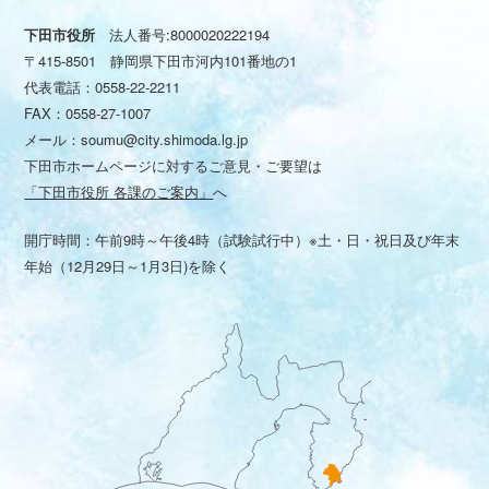
下田市役所
法人番号:8000020222194
〒415-8501 静岡県下田市河内101番地の1
代表電話：
0558-22-2211
FAX：0558-27-1007
メール：
soumu@city.shimoda.lg.jp
下田市ホームページに対するご意見・ご要望は
「下田市役所 各課のご案内」
へ
開庁時間：午前9時～午後4時（試験試行中）※土・日・祝日及び年末
年始（12月29日～1月3日)を除く