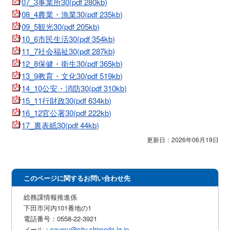
07_3事業所30(pdf 280kb)
08_4農業・漁業30(pdf 235kb)
09_5観光30(pdf 205kb)
10_6市民生活30(pdf 354kb)
11_7社会福祉30(pdf 287kb)
12_8保健・衛生30(pdf 365kb)
13_9教育・文化30(pdf 519kb)
14_10公安・消防30(pdf 310kb)
15_11行財政30(pdf 634kb)
16_12官公署30(pdf 222kb)
17_裏表紙30(pdf 44kb)
更新日：2026年06月19日
このページに関するお問い合わせ先
総務課情報推進係
下田市河内101番地の1
電話番号：0558-22-3921
メール：
soumu@city.shimoda.lg.jp