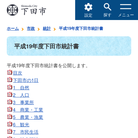
探す
メニュー
設定
ホーム
市政
統計
平成19年度下田市統計書
平成19年度下田市統計書
平成19年度下田市統計書を公開します。
目次
下田市の1日
1 自然
2 人口
3 事業所
4 商業・工業
5 農業・漁業
6 観光
7 市民生活