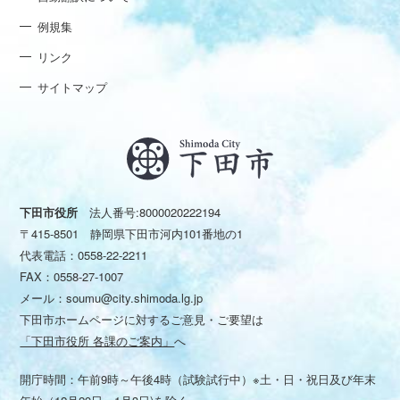
例規集
リンク
サイトマップ
下田市役所
法人番号:8000020222194
〒415-8501 静岡県下田市河内101番地の1
代表電話：
0558-22-2211
FAX：0558-27-1007
メール：
soumu@city.shimoda.lg.jp
下田市ホームページに対するご意見・ご要望は
「下田市役所 各課のご案内」
へ
開庁時間：午前9時～午後4時（試験試行中）※土・日・祝日及び年末