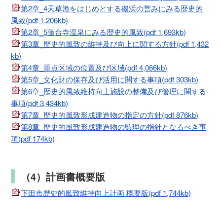
第2章_4天草漁をはじめとする磯浜の営みにみる歴史的
風致(pdf 1,206kb)
第2章_5蓮台寺温泉にみる歴史的風致(pdf 1,693kb)
第3章_歴史的風致の維持及び向上に関する方針(pdf 1,432
kb)
第4章_重点区域の位置及び区域(pdf 4,066kb)
第5章_文化財の保存及び活用に関する事項(pdf 303kb)
第6章_歴史的風致維持向上施設の整備及び管理に関する
事項(pdf 3,434kb)
第7章_歴史的風致形成建造物の指定の方針(pdf 876kb)
第8章_歴史的風致形成建造物の監理の指針となるべき事
項(pdf 174kb)
（4）計画書概要版
下田市歴史的風致維持向上計画 概要版(pdf 1,744kb)