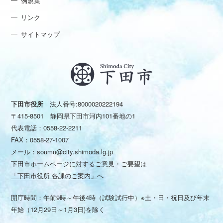
例規集
リンク
サイトマップ
下田市役所
法人番号:8000020222194
〒415-8501 静岡県下田市河内101番地の1
代表電話：
0558-22-2211
FAX：0558-27-1007
メール：
soumu@city.shimoda.lg.jp
下田市ホームページに対するご意見・ご要望は
「下田市役所 各課のご案内」
へ
開庁時間：午前9時～午後4時（試験試行中）※土・日・祝日及び年末
年始（12月29日～1月3日)を除く