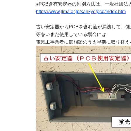
※PCB含有安定器の判別方法は、一般社団法
https://www.jlma.or.jp/kankyo/pcb/index.htm
古い安定器からPCBを含む油が漏洩して、健
等をいまだ使用している場合には
電気工事業者に御相談のうえ早期に取り替え