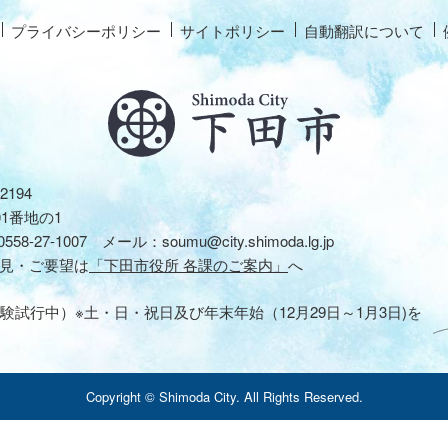
プライバシーポリシー
サイトポリシー
自動翻訳について
2194
01番地の1
0558-27-1007
メール：
soumu@city.shimoda.lg.jp
見・ご要望は
「下田市役所 各課のご案内」
へ
験試行中）※土・日・祝日及び年末年始（12月29日～1月3日)を
Copyright © Shimoda City. All Rights Reserved.