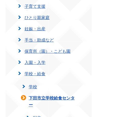
子育て支援
ひとり親家庭
妊娠・出産
手当・助成など
保育所（園）・こども園
入園・入学
学校・給食
学校
下田市立学校給食センタ
ー