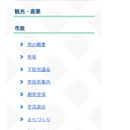
観光・産業
市政
市の概要
市長
下田市議会
市役所案内
都市交流
交流居住
まちづくり