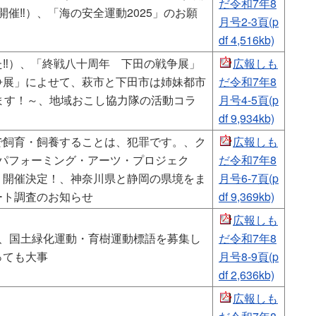
だ令和7年8
開催‼）、「海の安全運動2025」のお願
月号2-3頁(p
df 4,516kb)
‼）、「終戦八十周年 下田の戦争展」
広報しも
争展」によせて、萩市と下田市は姉妹都市
だ令和7年8
ます！～、地域おこし協力隊の活動コラ
月号4-5頁(p
df 9,934kb)
で飼育・飼養することは、犯罪です。、ク
広報しも
パフォーミング・アーツ・プロジェク
だ令和7年8
 開催決定！、神奈川県と静岡の県境をま
月号6-7頁(p
ート調査のお知らせ
df 9,369kb)
広報しも
！、国土緑化運動・育樹運動標語を募集し
だ令和7年8
っても大事
月号8-9頁(p
df 2,636kb)
広報しも