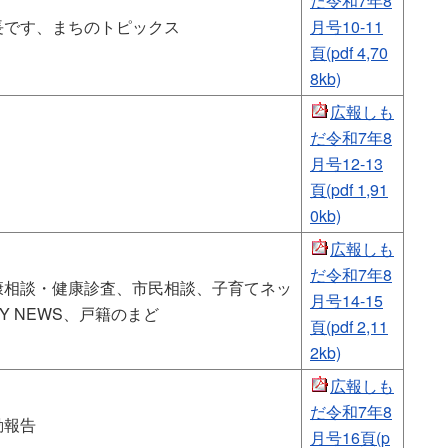
だ令和7年8
長です、まちのトピックス
月号10-11
頁(pdf 4,70
8kb)
広報しも
だ令和7年8
月号12-13
頁(pdf 1,91
0kb)
広報しも
だ令和7年8
康相談・健康診査、市民相談、子育てネッ
月号14-15
Y NEWS、戸籍のまど
頁(pdf 2,11
2kb)
広報しも
だ令和7年8
動報告
月号16頁(p