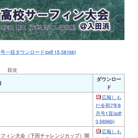
括ダウンロード(pdf 15,381kb)
目次
ダウンロー
容
ド
広報しも
だ令和7年8
月号1頁(pdf
3,569kb)
広報しも
ーフィン大会（下田チャレンジカップ）開