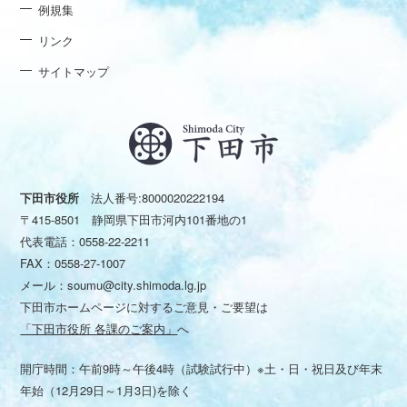
例規集
リンク
サイトマップ
下田市役所
法人番号:8000020222194
〒415-8501 静岡県下田市河内101番地の1
代表電話：
0558-22-2211
FAX：0558-27-1007
メール：
soumu@city.shimoda.lg.jp
下田市ホームページに対するご意見・ご要望は
「下田市役所 各課のご案内」
へ
開庁時間：午前9時～午後4時（試験試行中）※土・日・祝日及び年末
年始（12月29日～1月3日)を除く