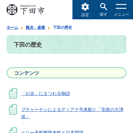
探す
メニュー
設定
ホーム
観光・産業
下田の歴史
下田の歴史
コンテンツ
「お吉」にまつわる物語
プチャーチンによるディアナ号来航と「安政の大津
波」
ペリー黒船艦隊来航と日本開国