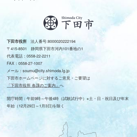
下田市役所
法人番号:8000020222194
〒415-8501 静岡県下田市河内101番地の1
代表電話：
0558-22-2211
FAX：0558-27-1007
メール：
soumu@city.shimoda.lg.jp
下田市ホームページに対するご意見・ご要望は
「下田市役所 各課のご案内」
へ
開庁時間：午前9時～午後4時（試験試行中）※土・日・祝日及び年末
年始（12月29日～1月3日)を除く