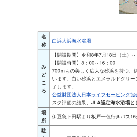
名
白浜大浜海水浴場
称
【開設期間】令和8年7月18日（土）～
【開設時間】8：00～16：00
み
700ｍもの美しく広大な砂浜を持つ
ど
います。白い砂浜とエメラルドグリー
こ
了します。
ろ
公益財団法人日本ライフセービング協会
スク評価の結果、
JLA認定海水浴場
場
伊豆急下田駅より板戸一色行きバス1
所
駐