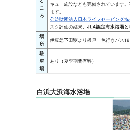
ど
キュー施設なども完備されています。
こ
ます。
ろ
公益財団法人日本ライフセービング協会
スク評価の結果、
JLA認定海水浴場
場
伊豆急下田駅より板戸一色行きバス18
所
駐
車
あり（夏季期間有料）
場
白浜大浜海水浴場