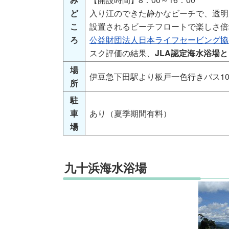
ど
入り江のできた静かなビーチで、透明
こ
設置されるビーチフロートで楽しさ倍
ろ
公益財団法人日本ライフセービング協会
スク評価の結果、
JLA認定海水浴場
場
伊豆急下田駅より板戸一色行きバス1
所
駐
車
あり（夏季期間有料）
場
九十浜海水浴場