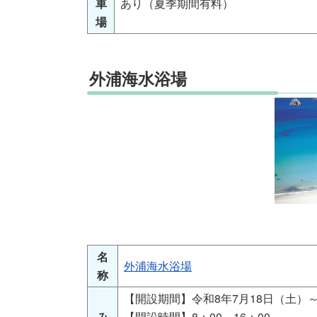
車
あり（夏季期間有料）
場
外浦海水浴場
名
外浦海水浴場
称
【開設期間】令和8年7月18日（土）～
み
【開設時間】8：00～16：00