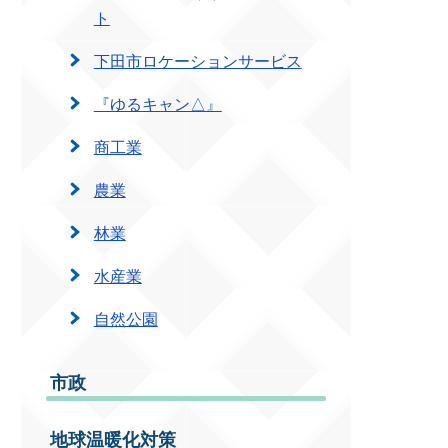
ト
下田市ロケーションサービス
『ゆるキャン△』
商工業
農業
林業
水産業
自然公園
市政
地球温暖化対策