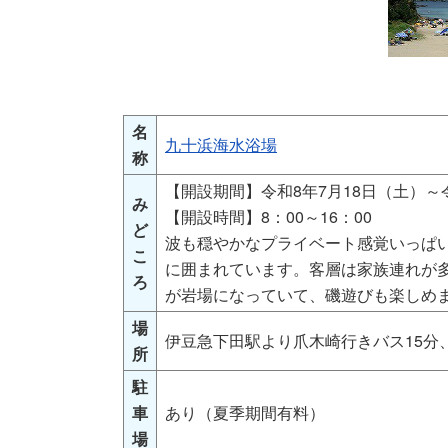
名
九十浜海水浴場
称
【開設期間】令和8年7月18日（土）～
み
【開設時間】8：00～16：00
ど
波も穏やかなプライベート感覚いっぱ
こ
に囲まれています。客層は家族連れが
ろ
が岩場になっていて、磯遊びも楽しめ
場
伊豆急下田駅より爪木崎行きバス15分
所
駐
車
あり（夏季期間有料）
場