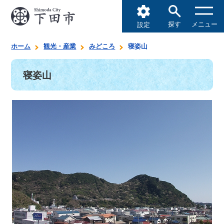
探す
メニュー
設定
ホーム
観光・産業
みどころ
寝姿山
寝姿山