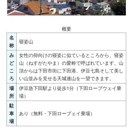
概要
名
寝姿山
称
み
女性の仰向けの寝姿に似ているところから、寝姿
ど
山（ねすがたやま）の愛称で呼ばれています。山
こ
頂からは下田市街に下田港、伊豆七島そして美し
ろ
い山並みを見せる天城連山を一望できます。
場
伊豆急下田駅より徒歩1分（下田ロープウェイ乗
所
場）
駐
車
あり（無料・下田ロープェイ乗場）
場