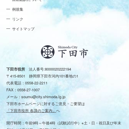
例規集
リンク
サイトマップ
下田市役所
法人番号:8000020222194
〒415-8501 静岡県下田市河内101番地の1
代表電話：
0558-22-2211
FAX：0558-27-1007
メール：
soumu@city.shimoda.lg.jp
下田市ホームページに対するご意見・ご要望は
「下田市役所 各課のご案内」
へ
開庁時間：午前9時～午後4時（試験試行中）※土・日・祝日及び年末