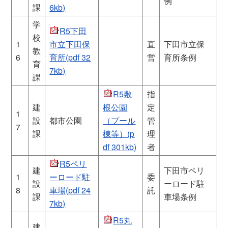
例
課
6kb)
学
R5下田
校
1
市立下田保
直
下田市立保
教
6
育所(pdf 32
営
育所条例
育
7kb)
課
R5敷
指
建
根公園
定
1
設
都市公園
（プール
管
7
課
棟等）(p
理
df 301kb)
者
R5ペリ
建
下田市ペリ
1
ーロード駐
委
設
ーロード駐
8
車場(pdf 24
託
課
車場条例
7kb)
R5丸
建