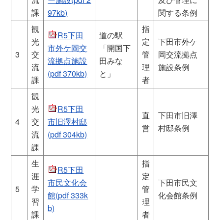
課
97kb)
関する条例
観
指
R5下田
道の駅
光
定
下田市外ケ
市外ケ岡交
「開国下
3
交
管
岡交流拠点
流拠点施設
田みな
流
理
施設条例
(pdf 370kb)
と」
課
者
観
光
R5下田
直
下田市旧澤
4
交
市旧澤村邸
営
村邸条例
流
(pdf 304kb)
課
生
指
R5下田
涯
定
市民文化会
下田市民文
5
学
管
館(pdf 333k
化会館条例
習
理
b)
課
者