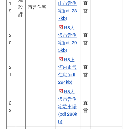
1
山市営住
直
設
市営住宅
9
宅(pdf 28
営
課
7kb)
R5大
2
沢市営住
直
0
宅(pdf 29
営
5kb)
R5上
2
河内市営
直
1
住宅(pdf
営
294kb)
R5大
沢市営住
2
直
宅駐車場
2
営
(pdf 280k
b)