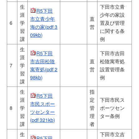
生
下田市立青
R5下田
涯
少年の家設
市立青少年
直
6
学
置及び管理
海の家(pdf 3
営
習
に関する条
09kb)
課
例
生
R5下田
下田市吉田
涯
市吉田松陰
直
松陰寓寄処
7
学
寓寄処(pdf 2
営
設置管理条
習
98kb)
例
課
生
指
R5下田
涯
定
下田市民ス
市民スポー
8
学
管
ポーツセン
ツセンター
習
理
ター条例
(pdf 321kb)
課
者
生
下田市立吉
R5下田