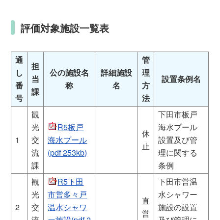
評価対象施設一覧表
通
管
担
し
公の施設名
詳細施設
理
当
設置条例名
番
称
名
方
課
号
法
観
下田市板戸
光
R5板戸
海水プール
休
1
交
海水プール
設置及び管
止
流
(pdf 253kb)
理に関する
課
条例
観
R5下田
下田市営温
光
市営多々戸
水シャワー
直
2
交
温水シャワ
施設の設置
営
流
ー施設(pdf 2
及び管理に