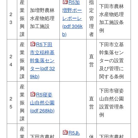
産
R5加
指
下田市農林
業
加増野農林
増野ポー
定
2
水産物処理
振
水産物処理
レポーレ
管
3
加工施設条
興
加工施設
(pdf 306k
理
例
課
b)
者
産
R5下田
下田市立基
業
市立稲梓基
幹集落セン
2
直
振
幹集落セン
ターの設置
4
営
興
ター(pdf 32
及び管理に
課
9kb)
関する条例
産
下田市寝姿
業
R5寝姿
2
直
山自然公園
振
山自然公園
5
営
設置管理条
興
(pdf 268kb)
例
課
産
R5あ
業
下田市農村
休
下田市農村