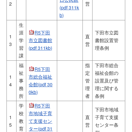
2
営
(pdf 311k
b)
生
涯
R5下田
下田市立図
1
直
学
市立図書館
書館設置管
3
営
習
(pdf 311kb)
理条例
課
福
指
下田市総合
R5下田
祉
定
福祉会館の
1
市総合福祉
事
管
設置及び管
4
会館(pdf 30
務
理
理に関する
0kb)
所
者
条例
学
R5下田
下田市地域
校
市地域子育
1
直
子育て支援
教
て支援セン
5
営
センター条
育
ター(pdf 31