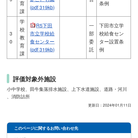
育
条例
(pdf 319kb)
課
学
R5下田
一
下田市立学
校
3
市立学校給
部
校給食セン
教
0
食センター
委
ター設置条
育
(pdf 319kb)
託
例
課
評価対象外施設
小中学校、田牛集落排水施設、上下水道施設、道路・河川
、消防詰所
更新日：2024年01月11日
このページに関するお問い合わせ先