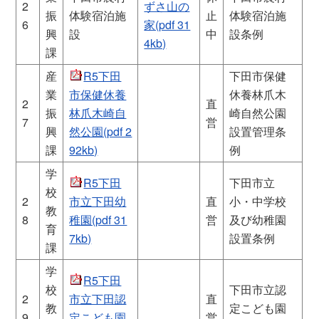
2
ずさ山の
振
体験宿泊施
止
体験宿泊施
6
家(pdf 31
興
設
中
設条例
4kb)
課
産
R5下田
下田市保健
業
市保健休養
休養林爪木
2
直
振
林爪木崎自
崎自然公園
7
営
興
然公園(pdf 2
設置管理条
課
92kb)
例
学
R5下田
下田市立
校
2
市立下田幼
直
小・中学校
教
8
稚園(pdf 31
営
及び幼稚園
育
7kb)
設置条例
課
学
R5下田
校
下田市立認
2
市立下田認
直
教
定こども園
9
定こども園
営