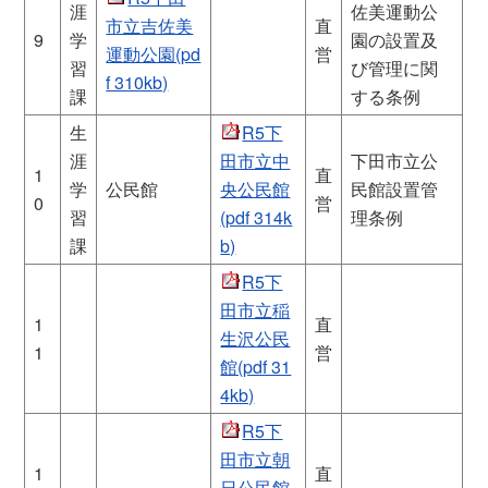
涯
佐美運動公
市立吉佐美
直
9
学
園の設置及
運動公園(pd
営
習
び管理に関
f 310kb)
課
する条例
生
R5下
涯
田市立中
下田市立公
1
直
学
公民館
央公民館
民館設置管
0
営
習
(pdf 314k
理条例
課
b)
R5下
田市立稲
1
直
生沢公民
1
営
館(pdf 31
4kb)
R5下
田市立朝
1
直
日公民館