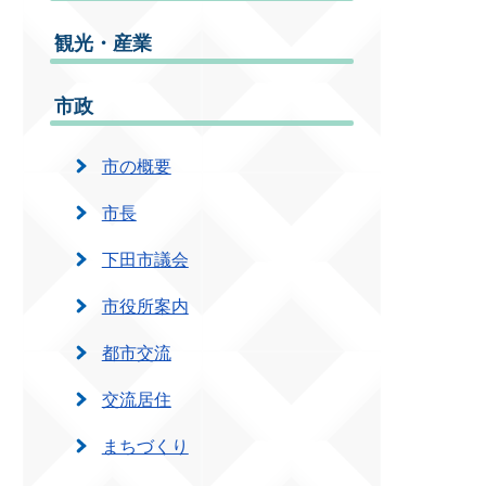
観光・産業
市政
市の概要
市長
下田市議会
市役所案内
都市交流
交流居住
まちづくり