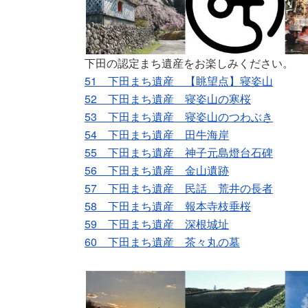
下田の認定まち遺産をお楽しみください。
51 下田まち遺産 【眺望点】寝姿山
52 下田まち遺産 寝姿山の寒桜
53 下田まち遺産 寝姿山のつわぶき
54 下田まち遺産 田牛海岸
55 下田まち遺産 神子元島燈台石碑
56 下田まち遺産 金山遺跡
57 下田まち遺産 民話 荒井の長者
58 下田まち遺産 報本寺枝垂桜
59 下田まち遺産 深根城址
60 下田まち遺産 茶々丸の墓