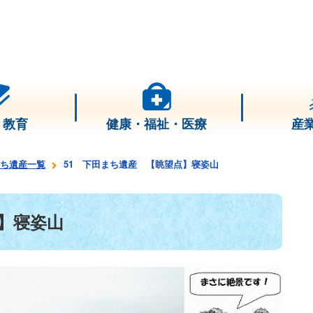
・教育
健康・福祉・医療
産
ち遺産一覧
51 下田まち遺産 【眺望点】寝姿山
】寝姿山