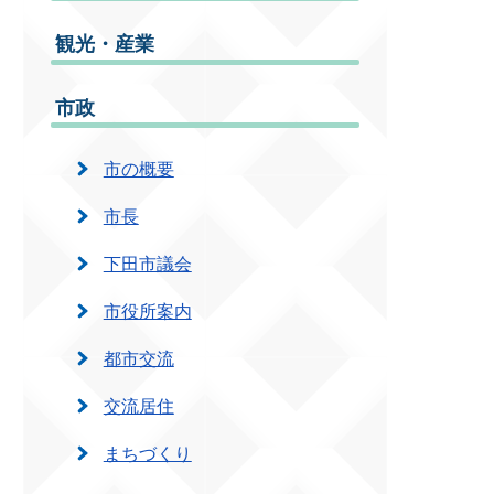
観光・産業
市政
市の概要
市長
下田市議会
市役所案内
都市交流
交流居住
まちづくり