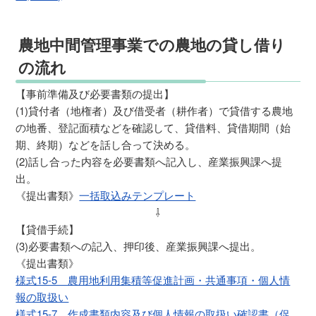
農地中間管理事業での農地の貸し借り
の流れ
【事前準備及び必要書類の提出】
(1)貸付者（地権者）及び借受者（耕作者）で貸借する農地
の地番、登記面積などを確認して、貸借料、貸借期間（始
期、終期）などを話し合って決める。
(2)話し合った内容を必要書類へ記入し、産業振興課へ提
出。
《提出書類》
一括取込みテンプレート
⇩
【貸借手続】
(3)必要書類への記入、押印後、産業振興課へ提出。
《提出書類》
様式15-5 農用地利用集積等促進計画・共通事項・個人情
報の取扱い
様式15-7 作成書類内容及び個人情報の取扱い確認書（促