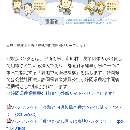
出典：農林水産省「農地中間管理機構リーフレット」
※農地バンクとは、都道府県、市町村、農業団体等が出資し
て組織されている法人であり、都道府県知事が県に一つに
限って指定する「農地中間管理機構」を指します。静岡県
では公益社団法人静岡県農業振興公社が静岡県農地中間管
理機構として指定されています。
⇒
静岡県農業振興公社HP（外部サイトへリンクします）
パンフレット「令和7年4月以降の農地の貸し借りについ
て」(pdf 599kb)
パンフレット「農地の貸し借りは農地バンクで！！」(pd
f 4,404kb)