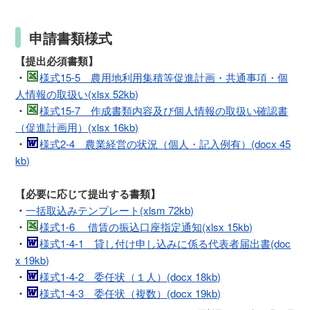
申請書類様式
【提出必須書類】
・
様式15-5 農用地利用集積等促進計画・共通事項・個
人情報の取扱い(xlsx 52kb)
・
様式15-7 作成書類内容及び個人情報の取扱い確認書
（促進計画用）(xlsx 16kb)
・
様式2-4 農業経営の状況（個人・記入例有）(docx 45
kb)
【必要に応じて提出する書類】
・
一括取込みテンプレート(xlsm 72kb)
・
様式1-6 借賃の振込口座指定通知(xlsx 15kb)
・
様式1-4-1 貸し付け申し込みに係る代表者届出書(doc
x 19kb)
・
様式1-4-2 委任状（１人）(docx 18kb)
・
様式1-4-3 委任状（複数）(docx 19kb)