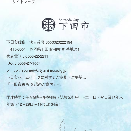
サイトマップ
下田市役所
法人番号:8000020222194
〒415-8501 静岡県下田市河内101番地の1
代表電話：
0558-22-2211
FAX：0558-27-1007
メール：
soumu@city.shimoda.lg.jp
下田市ホームページに対するご意見・ご要望は
「下田市役所 各課のご案内」
へ
開庁時間：午前9時～午後4時（試験試行中）※土・日・祝日及び年末
年始（12月29日～1月3日)を除く