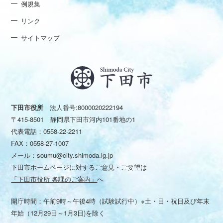
例規集
リンク
サイトマップ
下田市役所
法人番号:8000020222194
〒415-8501 静岡県下田市河内101番地の1
代表電話：
0558-22-2211
FAX：0558-27-1007
メール：
soumu@city.shimoda.lg.jp
下田市ホームページに対するご意見・ご要望は
「下田市役所 各課のご案内」
へ
開庁時間：午前9時～午後4時（試験試行中）※土・日・祝日及び年末
年始（12月29日～1月3日)を除く