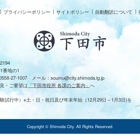
プライバシーポリシー
サイトポリシー
自動翻訳について
2194
01番地の1
0558-27-1007
メール：
soumu@city.shimoda.lg.jp
見・ご要望は
「下田市役所 各課のご案内」
へ
験試行中）※土・日・祝日及び年末年始（12月29日～1月3日)を
Copyright © Shimoda City. All Rights Reserved.