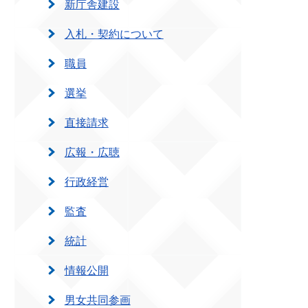
新庁舎建設
入札・契約について
職員
選挙
直接請求
広報・広聴
行政経営
監査
統計
情報公開
男女共同参画