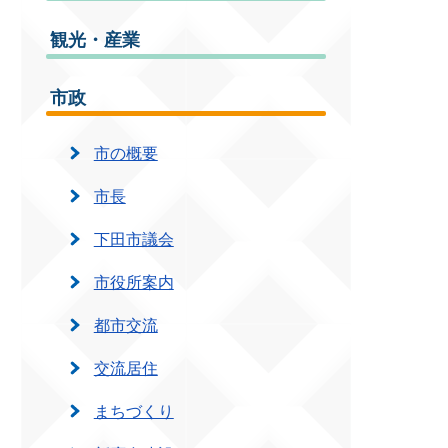
観光・産業
市政
市の概要
市長
下田市議会
市役所案内
都市交流
交流居住
まちづくり