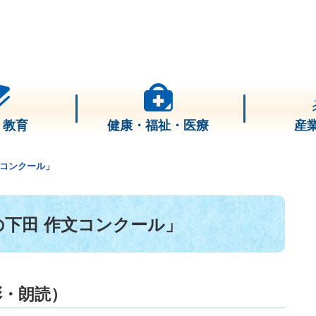
・教育
健康・福祉・医療
産
文コンクール」
の下田 作文コンクール」
彰・朗読）