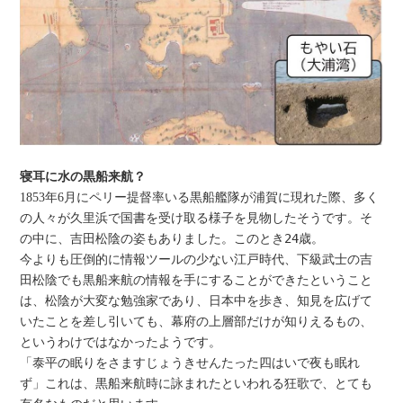
寝耳に水の黒船来航？
1853年6月にペリー提督率いる黒船艦隊が浦賀に現れた際、多く
の人々が久里浜で国書を受け取る様子を見物したそうです。そ
の中に、吉田松陰の姿もありました。このとき
24
歳。
今よりも圧倒的に情報ツールの少ない江戸時代、下級武士の吉
田松陰でも黒船来航の情報を手にすることができたということ
は、松陰が大変な勉強家であり、日本中を歩き、知見を広げて
いたことを差し引いても、幕府の上層部だけが知りえるもの、
というわけではなかったようです。
「泰平の眠りをさますじょうきせんたった四はいで夜も眠れ
ず」これは、黒船来航時に詠まれたといわれる狂歌で、とても