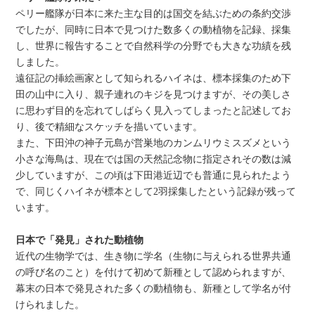
ペリー艦隊が日本に来た主な目的は国交を結ぶための条約交渉
でしたが、同時に日本で見つけた数多くの動植物を記録、採集
し、世界に報告することで自然科学の分野でも大きな功績を残
しました。
遠征記の挿絵画家として知られるハイネは、標本採集のため下
田の山中に入り、親子連れのキジを見つけますが、その美しさ
に思わず目的を忘れてしばらく見入ってしまったと記述してお
り、後で精細なスケッチを描いています。
また、下田沖の神子元島が営巣地のカンムリウミスズメという
小さな海鳥は、現在では国の天然記念物に指定されその数は減
少していますが、この頃は下田港近辺でも普通に見られたよう
で、同じくハイネが標本として2羽採集したという記録が残って
います。
日本で「発見」された動植物
近代の生物学では、生き物に学名（生物に与えられる世界共通
の呼び名のこと）を付けて初めて新種として認められますが、
幕末の日本で発見された多くの動植物も、新種として学名が付
けられました。