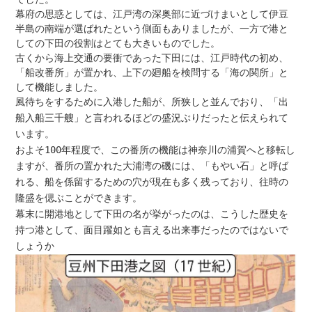
幕府の思惑としては、江戸湾の深奥部に近づけまいとして伊豆
半島の南端が選ばれたという側面もありましたが、一方で港と
しての下田の役割はとても大きいものでした。
古くから海上交通の要衝であった下田には、江戸時代の初め、
「船改番所」が置かれ、上下の廻船を検問する「海の関所」と
して機能しました。
風待ちをするために入港した船が、所狭しと並んでおり、
「出
船入船三千艘」と言われるほどの盛況ぶりだったと伝えられて
います。
およそ100年程度で、この番所の機能は神奈川の浦賀へと移転し
ますが、番所の置かれた大浦湾の磯には、「もやい石」と呼ば
れる、船を係留するための穴が現在も多く残っており、往時の
隆盛を偲ぶことができます。
幕末に開港地として下田の名が挙がったのは、こうした歴史を
持つ港として、面目躍如とも言える出来事だったのではないで
しょうか