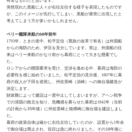
有名なものだと思います。
突然現れた黒船に人々が右往左往する様子を表現したものです
が、このイメージが先行してしまい、黒船が唐突に出現したと
考えてしまう方が多いかもしれません。
ペリー艦隊来航の
60
年前年
1793年、ときの老中、松平定信（寛政の改革で有名）は外国船
からの海防のため、伊豆を見分しています。実は、外国船の往
来はペリー来航のかなり前から幕府にとって大きな懸案でし
た。
ロシアからの開国要求を受け、交渉を進める中、幕府は海防の
必要性を感じ始めていました。松平定信の見分後、1807年に幕
府の役人が下田を巡視し、州佐里崎（須崎）への御台場建造が
決定します。
財政難によって建設は一度中止してしまいますが、アヘン戦争
での清国の敗北を知り、危機感を募らせた幕府は1842年（当初
の計画から
35
年後）に州佐里崎と狼煙崎に御台場を建設しまし
た。
幕府の政策自体は確かに右往左往していたのか、設置から1年余
で御台場は廃止され、役目は急に終わりました。その
10
年後に