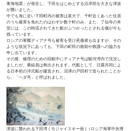
東海地震」が発生し、下田をはじめとする沿岸部を大きな津波
が襲いました。
中でも海に近い下田町内の被害は甚大で、千軒近くあった住居
のうち被害を免れたのはわずか数十軒のみ、また、了仙寺の本
堂には、この時流されてきた船がぶつかったとされる傷が今も
残っています。
ロシアの軍艦ディアナ号も被害を受け死傷者も出ますが、その
ような状況下にあっても、下田の町民の救助や救護への協力を
申し出ています。
その後、修理のための回航中にディアナ号は駿河湾内で沈没し
ましたが、乗組員は救出されます。代船として、日露共同によ
る日本初の洋式船が建造され、沼津の戸田村で造られたことか
ら、「ヘダ号」と呼ばれました。
津波に襲われる下田湾 ( モジャイスキー画 )（ロシア海軍中央博