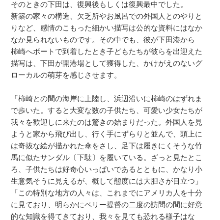
そのときの下田は、復興後もしくは復興最中でした。
新築の家々の構造、欠乏所やお風呂での外国人とのやりと
りなど、感情のこもった細かい描写は公的な資料にはなか
なか見られないものです。その中でも、彼が下田港から
柿崎へボートで到着したとき子どもたちが彼らを出迎えた
描写は、下田が開港場として獲得した、かけがえのないグ
ローカルの萌芽を感じさせます。
「柿崎との間の海岸に上陸し、浜辺沿いに柿崎のはずれま
で歩いた。すると大変な数の子供たち、可愛い少女たちが
我々を歓迎しに来たのは驚きの始まりだった。外国人を見
ようと家から飛び出し、行く手にずらりと並んで、頭上に
は奇抜な絵が描かれた傘をさし、足下は履きにくそうな竹
馬に似たサンダル〔下駄〕を履いている。ざっと見たとこ
ろ、子供たちは好奇心いっぱいであるとともに、かなり小
生意気そうに見えるが、概して態度には大胆さが目立つ」
「この特別な地方の人々は、これまでにアメリカ人を十分
に見ており、明らかにペリー提督の二度の訪問の間に好意
的な知識を得てきており、我々を見ても恐れる様子はな