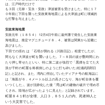
は、江戸時代だけで
も３回（元禄・宝永・安政）津波被害を受けました。特に１７
０年前に下田を襲った安政東海地震による大津波は町に壊滅的
な打撃を与えました。
安政東海地震
安政元年（１８５４） 12月4日午前に遠州灘で発生した安政東
海地震は、推定マグニチュード８．４、被害は関東から近畿に
及びました。
倒
た
下田での揺れ
は
「石塔が
れ
る
（
川路日
記
）
」程度でし
が
、
襲
数
間もなく大津波が町を
いまし
た
。
７～
８
回の波が
時間にわ
い
黒
たり押し寄せたと
い
、特に第二波が強烈
で
「
煙を立てた大
屋
い
浪が千軒の町
を将棋倒しのように打ち砕
た
（
松浦武四郎日
、
ィ
記
）
」
と記され
また
、
湾内に停泊していたデ
アナ号の航海誌に
が
に
は
「海面
６
．
４
メートル以上の高さ
な
り
、海が町全体を覆
く
湾
いつ
した
」
、波が沈静化した
後
「
は町の建物の破片で埋め尽
く
に
。
さ
れ
、陸地が広がったよう
見えた」と記録されています
町屋８４１軒が全壊、人口３，８５１人の内、死者99人と
いう大災害でした。