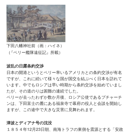
下田八幡神社前（画：ハイネ
）
（
『ペリー艦隊遠征記』所載
）
波乱の日露条約交渉
日本の開港というとペリー率いるアメリカとの条約交渉が有名
ですが、これに続いて様々な国が国交を結ぶべく日本を訪れて
います。中でもロシアは早い時期から条約交渉を始めていまし
たが、その道のりは困難の連続でした。
ペリーが去ったわずか数か月後、ロシア公使であるプチャーチ
ンは、下田富士の麓にある福泉寺で幕府の役人と会談を開始し
ますが、この途中で大きな災害に見舞われます。
津波とディアナ号の沈没
１８５４年12月23日朝、南海トラフの東側を震源とする「安政