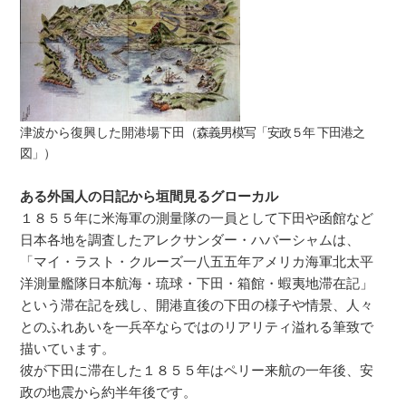
津波から復興した開港場下田
（
森義男模写「安政５年 下田港之
図」
）
ある外国人の日記から垣間見るグローカル
１８５５年に米海軍の測量隊の一員として下田や函館など
日本各地を調査したアレクサンダー・ハバーシャムは、
「マイ・ラスト・クルーズ一八五五年アメリカ海軍北太平
洋測量艦隊日本航海・琉球・下田・箱館・蝦夷地滞在記」
という滞在記を残し、開港直後の下田の様子や情景、人々
とのふれあいを一兵卒ならではのリアリティ溢れる筆致で
描いています。
彼が下田に滞在した１８５５年はペリー来航の一年後、安
政の地震から約半年後です。