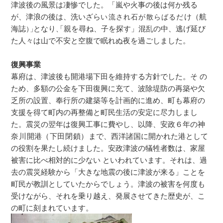
津波後の風景は凄惨でした。「嵐や火事の後は何か残る
が、津浪の後は、洗いざら
け（航
い流され石が散らばるだ
海誌
となり
「親を尋ね、子を探す」混乱の中、逃げ延び
）」
た人々は山で不安と空腹で眠れぬ夜を過ごしました。
復興事業
幕府は、津波後も開港場下田を維持する方針でした。そ の
ため、多額の公金を下田復興に充て、波除堤防の再築や欠
乏所の設置、奉行所の建築等を計画的に進め、町も幕府の
支援を得て町内の再整備と町民生活の安定に尽力しまし
た。震災の翌年は復興工事に費やし、以降、安政６年の神
奈川開
港
（下田閉鎖）ま
で、西洋諸国に開かれた港として
の役割を果たし続けました。
安政津波の犠牲者数は、家屋
被害に比べ相対的に少ない といわれています。それは、過
去の震災経験から「大きな地震の後に津波が来る」ことを
町民が教訓としていたからでしょう。津波の被害を何度も
受けながら、それを乗り越え、発展させてきた歴史が、こ
の町に刻まれています。