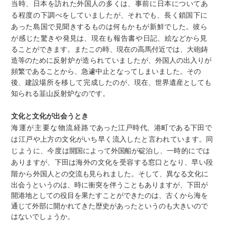
当
時
、日本を訪れた外国
人
の多く
は
、事前に日本につ
い
てあ
る程度の下調べをして
い
ました
が
、それで
も
、長く
鎖
国下に
あった島国で見聞き
す
るものは何もかもが新鮮で
した
。彼ら
が感じた驚きや発
見は
、現在も報告書や日
記
、
絵などから見
ることができます。またこの時、現在の高馬付近では、大砲鋳
造等のために反
射炉が造られていました
が、外国人の出入りが
頻繁であることから、急遽中止となってしまいました。その
後、建設
場所を移して完成したの
が、現在、世界遺産としても
知られる韮山反射炉なのです。
文化と文化が出会うとき
海運が主要な物流経路
で
あった江戸時
代
、港町であ
る
下田で
は江戸や上方の文化
が
いち早く流入したと言われ
て
いま
す
。同
じよう
に
、今度
は
開国によって外国船が碇泊し
、
一時的にでは
あります
が
、
下
田は海外の文化を受容する
窓
口とな
り
、早い段
階から外
国
人との交流も見られました
。そして、異なる文化に
出会うというのは、時に衝突を伴うこともありますが、下田が
開港地としての役目を果たすことができたのは、古くから海を
通じて外部に開かれてきた歴史があったというのも大きいので
はないでしょうか。