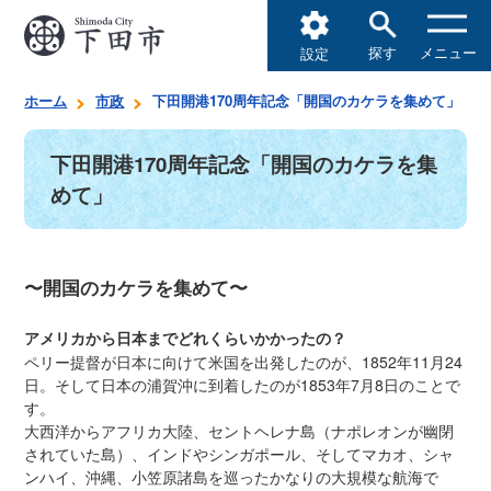
探す
メニュー
設定
ホーム
市政
下田開港170周年記念「開国のカケラを集めて」
下田開港170周年記念「開国のカケラを集
めて」
〜開国のカケラを集めて〜
アメリカから日本までどれくらいかかったの？
ペリー提督が日本に向けて米国を出発したのが、1852年11月24
日。そして日本の浦賀沖に到着したのが1853年7月8日のことで
す。
大西洋からアフリカ大陸、セントヘレナ島（ナポレオンが幽閉
されていた島）、インドやシンガポール、そしてマカオ、シャ
ンハイ、沖縄、小笠原諸島を巡ったかなりの大規模な航海で