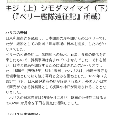
ハリスの来日
日米和親条約を締結し、日本開国の扉を開いたのはペリーでし
たが、経済としての開国「世界市場に日本を開放」したのがハ
リスでした。
ペリーの和親条約は、米国船への薪水、石炭、食糧の提供を約
束したもので、貿易事項は含まれていませんでした。それを補
い、日本と貿易を開始するために派遣されたのがハリスでし
た。1856年（安政3年）8月に来日したハリスは、柿崎玉泉寺を
総領事館として粘り強く幕府と交渉を重ねました。1858年（安
政5年）7月、日米修好通商条約が締結されると、外国人が日本
で商売ができる貿易港として横浜や神戸が開港されることとな
りました。
ハリスの日本滞在は5年9か月に及び、麻布の公使館に移るま
での2年9か月余を下田を拠点に活動しました。
『ハリス日本滞在記』