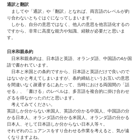
通訳と翻訳
ましてや「通訳」や「翻訳」となれば、両言語のレベルが釣
り合わないとちぐはぐになってしまいます。
しかも、自分の意思ではなく、他人の意思を他言語化するの
ですから、非常に高度な能力や知識、経験が必要だと思いま
す。
日米和親条約
日米和親条約は、日本語と英語、オランダ語、中国語の4か国
語で書かれています。
日本と米国との条約ですから、日本語と英語だけで良いので
はないかと考えてしまいますが、条約締結というお互いの意思
を間違いなく疎通するにあたって、当時における両国間の「話
せる」、「書ける」のレベルは、多言語を複合的に掛け合わせ
ざるを得なかったのだと思います。
考えてみてください。
英語しか分からない米国人、英語の分かる中国人、中国語の分
かる日本人、オランダ語の分かる米国人、オランダ語の分かる
日本人、そして日本語しか分からない日本人等々。
それぞれのニュアンスをすり合わせる作業を考えると、気が遠
くなりますよね。