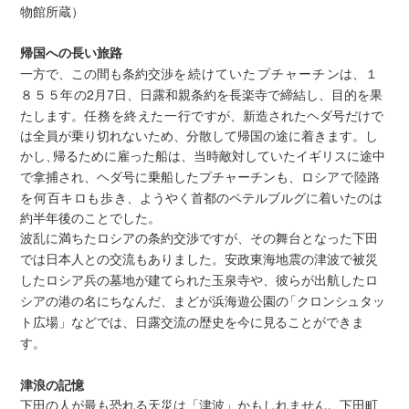
物館所蔵）
帰国への長い旅路
一方で、この間も条約交渉
を続けていたプチャーチ
ンは
、１
８５５年
の2月7日、日露和親条約を長楽寺で締結し、目的を果
たします。
任務を終えた一行です
が、新造されたヘダ号だけで
は全員が乗り切れないため、分散して帰国の途に着きます。し
かし
、
帰るために雇った船は、当時敵対していたイギリスに途中
で拿捕され、ヘダ号に乗船したプチャーチンも、ロシ
アで陸路
を何百キロも歩
き、ようやく首都のペテルブルグに着いたのは
約半年後のことでした。
波乱に満ちたロシアの条約交渉です
が
、その舞台となった下田
では日本人との交流もありまし
た
。安政東海地震の津波で被災
したロシア兵の墓地が建てられた玉泉寺
や
、彼らが出航したロ
シアの港の名にちなん
だ
、まどが浜海遊公
園
の
「クロンシュタッ
ト広場
」などで
は
、日露交流の歴史を
今に見ることができま
す
。
津浪の記憶
下田の人が最も恐れる天災は「津波」かもしれません。下田町