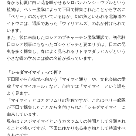
春から初夏に白い花を咲かせるシロバナハンショウヅルという
植物は、ペリー艦隊によって下田で採集されたことから学名に
「ペリー」の名が付いているほか、幻の魚といわれる北海道の
イトウには、通訳であった「ウィリアムズ」の名が付けられて
います。
また、後に来航したロシアのプチャーチン艦隊通訳で、初代駐
日ロシア領事にもなったゴシケビッチと妻エリザは、日本の昆
虫を多く採集し、春によく見られるサトキマダラ
ヒカゲという
小さな蝶の学名には彼の名前が残っています。
「シモダマイマイ」って何？
下田駅から市街地へ向かう「マイマイ通り」や、文化会館の愛
称「マイマイホール」など、市内では「マイマイ」という語を
よく見ます。
「マイマイ」とはカタツムリの別称ですが、これはペリー艦隊
が下田で採集したことから名付けられた「シモダマイマイ」に
由来しています。
現在はミスジマイマイというカタツムリの仲間として分類され
ることが多いですが、下田にゆかりある生き物として特筆すべ
きものです。