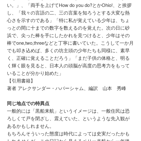
い。」、「両手を上げてHow do you do?とかOhio!、と挨拶
し、「我々の言語の二、三の言葉を知ろうとする大変な熱
心さを示すのである」「特に私が覚えている少年は、ちょ
っとの間に十までの数字を数えるのを覚えた。次の日に砂
浜で、尖った棒を手にしたかれを見つけると、少年はその
棒でone,two,threeなどと丁寧に書いていた。こうして一か月
でも叩き込めば、多くの坊主頭の少年たちも同様に、素早
く、正確に覚えることだろう」「まだ子供の体格と、明る
く輝く眼を見ると、日本人の頭脳が高度の思考力をもって
いることが分かり始めた」
【引用書籍】
著者 アレクサンダー・ハバーシャム、編訳 山本 秀峰
同じ地点での特異点
一般的には「黒船来航」というイメージは、一般住民は恐
ろしくて戸を閉ざし、震えていた、というような先入観が
あるかもしれません。
もちろんそういった態度は時代によっては史実だったかも
しれませんが、この日記から見えるペリー来航から一年後