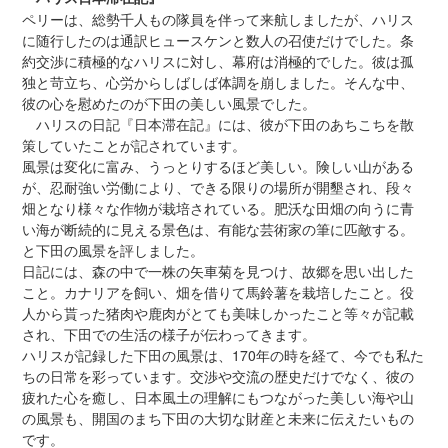
ペリーは、総勢千人もの隊員を伴って来航しましたが、ハリス
に随行したのは通訳ヒュースケンと数人の召使だけでした。条
約交渉に積極的なハリスに対し、幕府は消極的でした。彼は孤
独と苛立ち、心労からしばしば体調を崩しました。そんな中、
彼の心を慰めたのが下田の美しい風景でした。
ハリスの日記『日本滞在記』には、彼が下田のあちこちを散
策していたことが記されています。
風景は変化に富み、うっとりするほど美しい。険しい山がある
が、忍耐強い労働により、できる限りの場所が開墾され、段々
畑となり様々な作物が栽培されている。肥沃な田畑の向うに青
い海が断続的に見える景色は、有能な芸術家の筆に匹敵する。
と下田の風景を評しました。
日記には、森の中で一株の矢車菊を見つけ、故郷を思い出した
こと。カナリアを飼い、畑を借りて馬鈴薯を栽培したこと。役
人から貰った猪肉や鹿肉がとても美味しかったこと等々が記載
され、下田での生活の様子が伝わってきます。
ハリスが記録した下田の風景は、170年の時を経て、今でも私た
ちの日常を彩っています。交渉や交流の歴史だけでなく、彼の
疲れた心を癒し、日本風土の理解にもつながった美しい海や山
の風景も、開国のまち下田の大切な財産と未来に伝えたいもの
です。