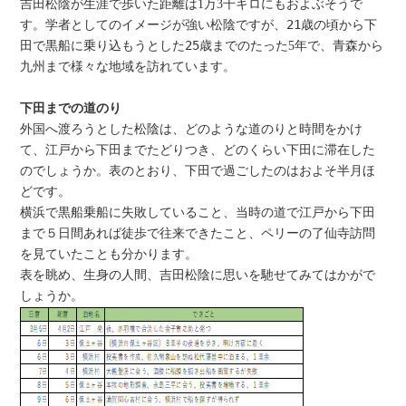
吉田松陰が生涯で歩いた距離は1万3千キロにもおよぶそうで
す。学者としてのイメージが強い松陰ですが、
21
歳の頃から下
田で黒船に乗り込もうとした
25
歳までのたった5年
で、青森から
九州まで様々な地域を訪れています。
下田までの道のり
外国へ渡ろうとした松陰は、どのような道のりと時間をかけ
て、江戸から下田までたどりつき、どのくらい下田に滞在した
のでしょうか。表のとおり、下田で過ごしたのはおよそ半月ほ
どです。
横浜で黒船乗船に失敗していること、当時の道で江戸から下田
まで５日間あれば徒歩で往来できたこと、ペリーの了仙寺訪問
を見ていたことも分かります。
表を眺め、生身の人間、吉田松陰に思いを馳せてみてはかがで
しょうか。