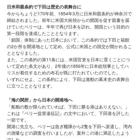
日米和親条約で下田は歴史の表舞台に
今からちょうど170年前、1854年3月に日米和親条約が神奈川で
締結されました。前年に米国大統領からの開国を促す親書を届
けていたペリーは、半年で再び日本を訪れ、開国という目的の
第一段階を達成したこととなります。
「鎖国」体制にあった日本において、この条約では下田と箱館
の2か所を開港地として定め、公式に米国との国交が開かれるこ
ととなりました。
また、この条約の第11条には、米国官吏を日本に置くことにつ
いて定めた条文があり、2年後の1856年に日本総領事としてハ
リスが着任するための布石が既に打たれていたのでした。
いずれにせよ、この条約により、下田は激動の幕末史の表舞台
に立つこととなります。
「海の関所」から日本の開港地へ
「船舶の数が限られていれば、下田に勝る港はありえない。」
これは『ペリー提督遠征記』の文中において、下田港を評した
一節です。
開港に先立ち、ペリーは急ぎ艦隊から2隻を下田へ派遣し、湾内
の測量などの調査を行いましたが、案外この港に満足したよう
でした。