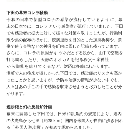
下田の幕末コレラ騒動
令和の日本で新型コロ
ナ
の感染が流行しているよ
う に、幕
末の日本では、コレラ という感染症が流行していました。下田
でも感染者の拡大に対して様々な対策を取りましたが、行動制
限や薬の配布のほかに、疫病退散を目的と
した加持祈祷や、祭
事で使う金幣などの神具を町内に回した記録も残っています。
さら
に
、コレラの原因が
キ
ツネだとする説から
、
山中で
空
砲を
打ち鳴らした
り
、天敵
の
オオカミを祀る秩父三峯神
社
から御札を借りてくるな
ど
、
対応は多岐にわたります
。
港町で人の往来が激しかった下田では、感染症のリスクも高か
ったことかと思いますが、予防や治療の情報が少ない中でも、
人々はあの手この手で感染を収束させようと尽力したことが分
かります。
遊歩権と幻の反射炉計画
幕末に開港した下田で
は、
日米和親条約の規定によ
り、港内
の犬走島から七里（約28ｋｍ）圏内を米国人が自由に
歩き回れ
る
「外国人遊歩権
」が初めて認められました。