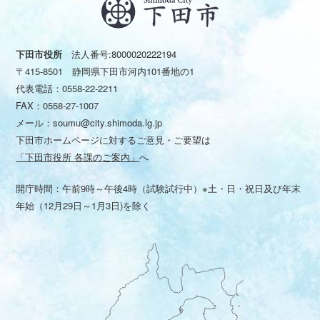
下田市役所
法人番号:8000020222194
〒415-8501 静岡県下田市河内101番地の1
代表電話：
0558-22-2211
FAX：0558-27-1007
メール：
soumu@city.shimoda.lg.jp
下田市ホームページに対するご意見・ご要望は
「下田市役所 各課のご案内」
へ
開庁時間：午前9時～午後4時（試験試行中）※土・日・祝日及び年末
年始（12月29日～1月3日)を除く