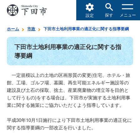
探す
メニュー
設定
ホーム
市政
下田市土地利用事業の適正化に関する指導要綱
下田市土地利用事業の適正化に関する指
導要綱
一定規模以上の土地の区画形質の変更(住宅、ホテル・旅
館、工場、ゴルフ場、墓園、再生可能エネルギー施設等の
建設及び土石の採取、捨土、産業廃棄物の埋立等を目的と
して行うもの)をする場合は、下田市が実施する土地利用事
業に関する施策にご協力いただくよう指導しています。
平成30年10月1日施行により下田市土地利用事業の適正化に
関する指導要綱の一部改正を行いました。