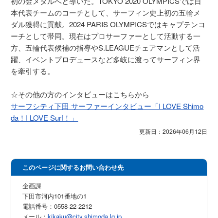
初の金メダルへと導いた。TOKYO 2020 OLYMPICSでは日
本代表チームのコーチとして、サーフィン史上初の五輪メ
ダル獲得に貢献。2024 PARIS OLYMPICSではキャプテンコ
ーチとして帯同。現在はプロサーファーとして活動する一
方、五輪代表候補の指導やS.LEAGUEチェアマンとして活
躍、イベントプロデュースなど多岐に渡ってサーフィン界
を牽引する。
☆その他の方のインタビューはこちらから
サーフシティ下田 サーファーインタビュー「I LOVE Shimo
da！I LOVE Surf！」
更新日：2026年06月12日
このページに関するお問い合わせ先
企画課
下田市河内101番地の1
電話番号：0558-22-2212
メール：
kikaku@city.shimoda.lg.jp