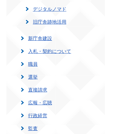
デジタルノマド
旧庁舎跡地活用
新庁舎建設
入札・契約について
職員
選挙
直接請求
広報・広聴
行政経営
監査