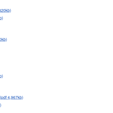
0kb)
b)
kb)
b)
4,967kb)
)