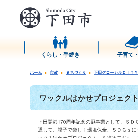
くらし・手続き
子育て
ホーム
市政
まちづくり
下田グローカルＣＩＴＹ
ワックルはかせプロジェク
下田開港170周年記念の冠事業として、Ｓ
通して、親子で楽しく環境保全、ＳＤＧｓに
ックルはかせプロジェクト」を進めておりま