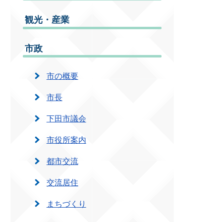
観光・産業
市政
市の概要
市長
下田市議会
市役所案内
都市交流
交流居住
まちづくり