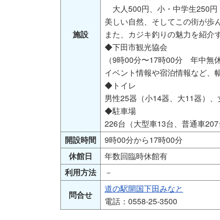
大人500円、小・中学生250円
美しい自然、そしてこの街が歩
施設
また、カジキ釣りの魅力を紹介
◆下田市観光協会
（9時00分〜17時00分 年中無
イベント情報や宿泊情報など、
◆トイレ
男性25器（小14器、大11器）
◆駐車場
226台（大型車13台、普通車20
開設時間
9時00分から17時00分
休館日
年数回臨時休館有
利用方法
－
道の駅開国下田みなと
問合せ
電話：0558-25-3500