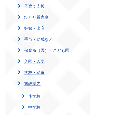
子育て支援
ひとり親家庭
妊娠・出産
手当・助成など
保育所（園）・こども園
入園・入学
学校・給食
施設案内
小学校
中学校