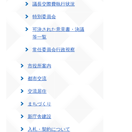
議長交際費執行状況
特別委員会
可決された意見書・決議
等一覧
常任委員会行政視察
市役所案内
都市交流
交流居住
まちづくり
新庁舎建設
入札・契約について