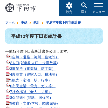
探す
メニュー
設定
ホーム
市政
統計
平成12年度下田市統計書
平成12年度下田市統計書
平成12年度下田市統計書を公開します。
1自然（道路、河川、住宅等）
2人口(就業別人口、世帯数等)
3事業所（事業所、商工業）
4農漁業（農家人口、耕地等）
5観光（宿泊、駅、行事）
6市民生活（電力、ガス等）
7社会福祉（老人、児童）
8保健衛生(健診、国保等）
9教育・文化(学校、図書館等)