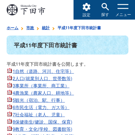
探す
メニュー
設定
ホーム
市政
統計
平成11年度下田市統計書
平成11年度下田市統計書
平成11年度下田市統計書を公開します。
1自然（道路、河川、住宅等）
2人口(就業別人口、世帯数等)
3事業所（事業所、商工業）
4農漁業（農家人口、耕地等）
5観光（宿泊、駅、行事）
6市民生活（電力、ガス等）
7社会福祉（老人、児童）
8保健衛生(健診、国保、保育)
9教育・文化(学校、図書館等)