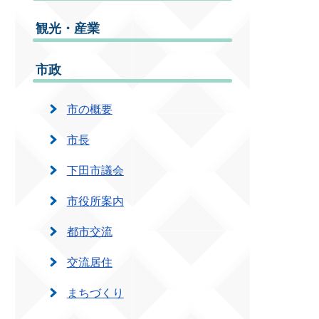
観光・産業
市政
市の概要
市長
下田市議会
市役所案内
都市交流
交流居住
まちづくり