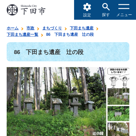
探す
メニュー
設定
ホーム
市政
まちづくり
下田まち遺産
下田まち遺産一覧
86 下田まち遺産 辻の段
86 下田まち遺産 辻の段