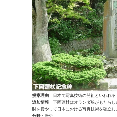
提案理由
：日本で写真技術の開祖といわれる
追加情報
：下岡蓮杖はオランダ船がもたらし
財を費やして日本における写真技術を確立し
分野
：歴史