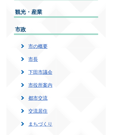
観光・産業
市政
市の概要
市長
下田市議会
市役所案内
都市交流
交流居住
まちづくり