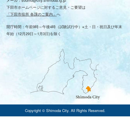
メール：
soumu@city.shimoda.lg.jp
下田市ホームページに対するご意見・ご要望は
「下田市役所 各課のご案内」
へ
開庁時間：午前9時～午後4時（試験試行中）※土・日・祝日及び年末
年始（12月29日～1月3日)を除く
Copyright © Shimoda City. All Rights Reserved.