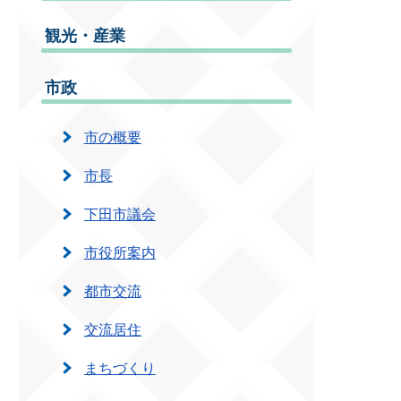
観光・産業
市政
市の概要
市長
下田市議会
市役所案内
都市交流
交流居住
まちづくり