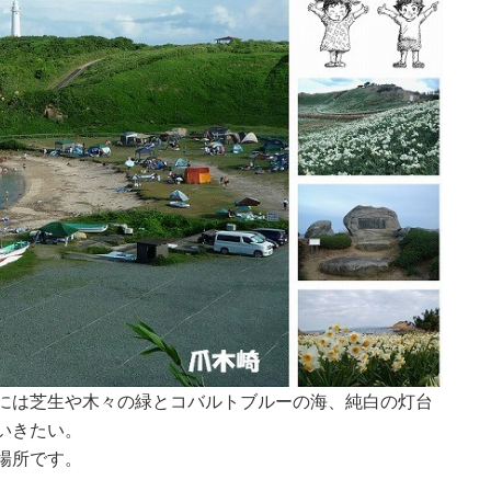
には芝生や木々の緑とコバルトブルーの海、純白の灯台
いきたい。
場所です。