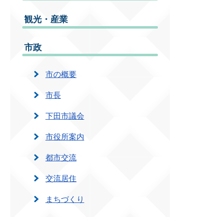
観光・産業
市政
市の概要
市長
下田市議会
市役所案内
都市交流
交流居住
まちづくり