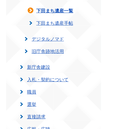
下田まち遺産一覧
下田まち遺産手帖
デジタルノマド
旧庁舎跡地活用
新庁舎建設
入札・契約について
職員
選挙
直接請求
広報・広聴