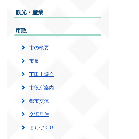
観光・産業
市政
市の概要
市長
下田市議会
市役所案内
都市交流
交流居住
まちづくり