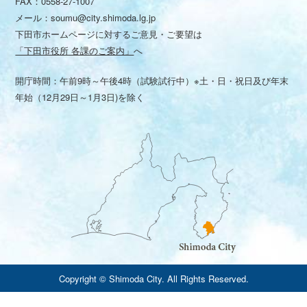
FAX：0558-27-1007
メール：
soumu@city.shimoda.lg.jp
下田市ホームページに対するご意見・ご要望は
「下田市役所 各課のご案内」
へ
開庁時間：午前9時～午後4時（試験試行中）※土・日・祝日及び年末
年始（12月29日～1月3日)を除く
Copyright © Shimoda City. All Rights Reserved.