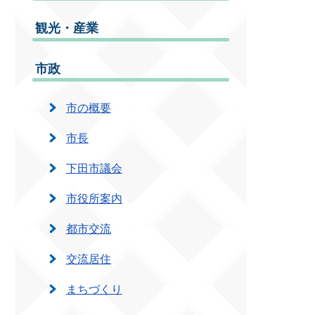
観光・産業
市政
市の概要
市長
下田市議会
市役所案内
都市交流
交流居住
まちづくり