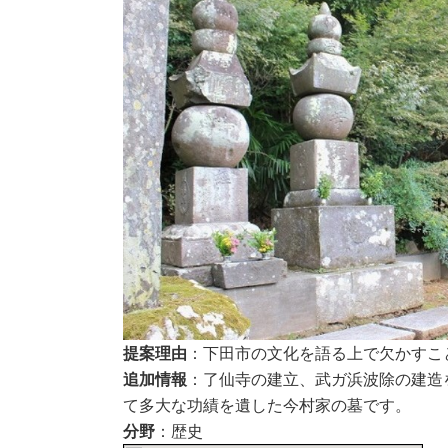
提案理由
：下田市の文化を語る上で欠かすこ
追加情報
：了仙寺の建立、武ガ浜波除の建造
て多大な功績を遺した今村家の墓です。
分野
：歴史