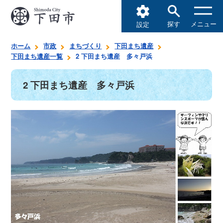
探す
メニュー
設定
ホーム
市政
まちづくり
下田まち遺産
下田まち遺産一覧
2 下田まち遺産 多々戸浜
2 下田まち遺産 多々戸浜