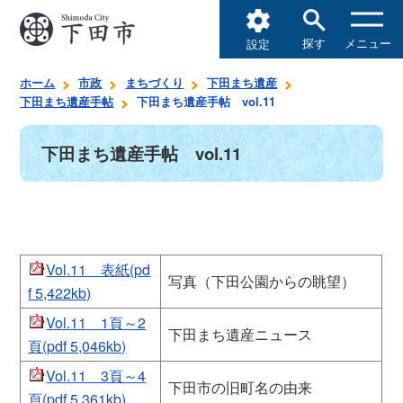
探す
メニュー
設定
ホーム
市政
まちづくり
下田まち遺産
下田まち遺産手帖
下田まち遺産手帖 vol.11
下田まち遺産手帖 vol.11
Vol.11 表紙(pd
写真（下田公園からの眺望）
f 5,422kb)
Vol.11 1頁～2
下田まち遺産ニュース
頁(pdf 5,046kb)
Vol.11 3頁～4
下田市の旧町名の由来
頁(pdf 5,361kb)