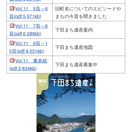
Vol.11 5頁～6
旧町名についてのエピソードや
頁(pdf 5,971kb)
まちの今昔を聞きました
Vol.11 7頁～8
下田まち遺産案内
頁(pdf 6,289kb)
Vol.11 9頁～1
下田まち遺産地図
0頁(pdf 4,031kb)
Vol.11 裏表紙
下田まち遺産募集中
(pdf 2,834kb)