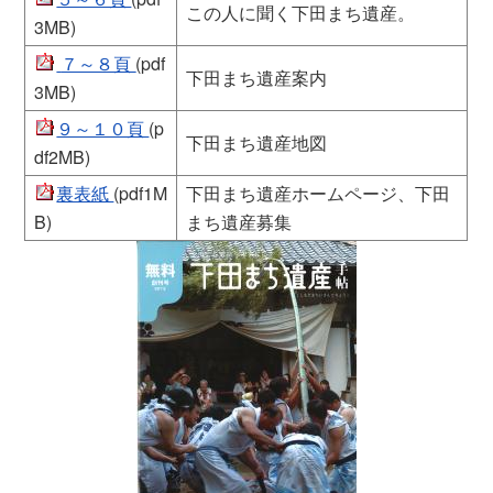
この人に聞く下田まち遺産。
3MB)
７～８頁
(pdf
下田まち遺産案内
3MB)
９～１０頁
(p
下田まち遺産地図
df2MB)
裏表紙
(pdf1M
下田まち遺産ホームページ、下田
B)
まち遺産募集