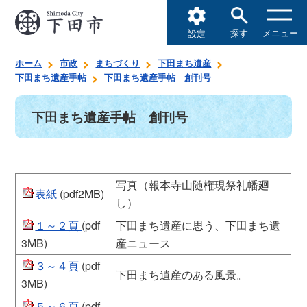
探す
メニュー
設定
ホーム
市政
まちづくり
下田まち遺産
下田まち遺産手帖
下田まち遺産手帖 創刊号
下田まち遺産手帖 創刊号
写真（報本寺山随権現祭礼幡廻
表紙
(pdf2MB)
し）
１～２頁
(pdf
下田まち遺産に思う、下田まち遺
3MB)
産ニュース
３～４頁
(pdf
下田まち遺産のある風景。
3MB)
５～６頁
(pdf