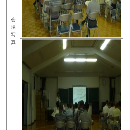
会
場
写
真