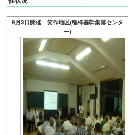
催状況
9月3日開催 箕作地区(稲梓基幹集落センタ
ー)