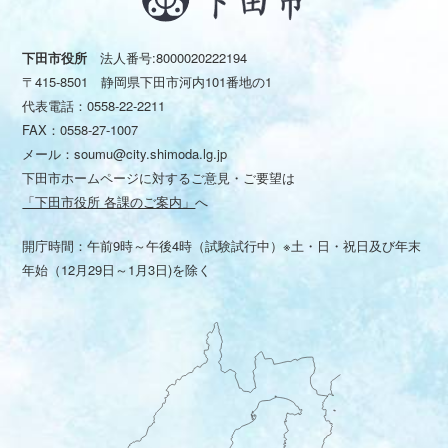
下田市役所
法人番号:8000020222194
〒415-8501 静岡県下田市河内101番地の1
代表電話：
0558-22-2211
FAX：0558-27-1007
メール：
soumu@city.shimoda.lg.jp
下田市ホームページに対するご意見・ご要望は
「下田市役所 各課のご案内」
へ
開庁時間：午前9時～午後4時（試験試行中）※土・日・祝日及び年末
年始（12月29日～1月3日)を除く