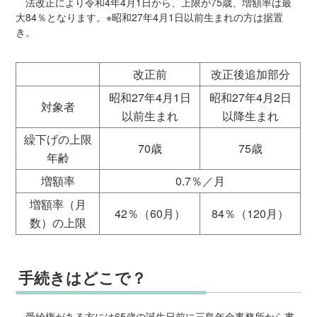
法改正により令和4年4月1日から、上限が75歳、増額率は最
大84％となります。※昭和27年4月1日以前生まれの方は据置
き。
改正前
改正後追加部分
昭和27年4月1日
昭和27年4月2日
対象者
以前生まれ
以降生まれ
繰下げの上限
70歳
75歳
年齢
増額率
0.7％／月
増額率（月
42％（60月）
84％（120月）
数）の上限
手続きはどこで？
受給権がある方には65歳の誕生日前に三島年金事務所から書