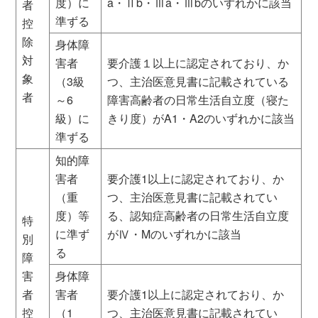
度）に
a・Ⅱb・Ⅲa・Ⅲbのいずれかに該当
者
準ずる
控
除
身体障
対
害者
要介護１以上に認定されており、か
象
（3級
つ、主治医意見書に記載されている
者
～6
障害高齢者の日常生活自立度（寝た
級）に
きり度）がA1・A2のいずれかに該当
準ずる
知的障
害者
要介護1以上に認定されており、か
（重
つ、主治医意見書に記載されてい
度）等
る、認知症高齢者の日常生活自立度
特
に準ず
がⅣ・Mのいずれかに該当
別
る
障
害
身体障
者
害者
要介護1以上に認定されており、か
控
（1
つ、主治医意見書に記載されてい