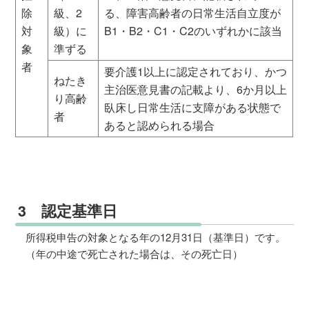
除
級、2
る、障害高齢者の日常生活自立度が
対
級）に
B1・B2・C1・C2のいずれかに該当
象
準ずる
者
要介護1以上に認定されており、かつ
ねたき
主治医意見書の記載より、6か月以上
り高齢
臥床し日常生活に支障がある状態で
者
あると認められる場合
3 認定基準日
所得税申告の対象となる年の12月31日（基準日）です。
（年の中途で死亡された場合は、その死亡日）