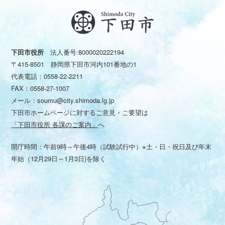
下田市役所
法人番号:8000020222194
〒415-8501 静岡県下田市河内101番地の1
代表電話：
0558-22-2211
FAX：0558-27-1007
メール：
soumu@city.shimoda.lg.jp
下田市ホームページに対するご意見・ご要望は
「下田市役所 各課のご案内」
へ
開庁時間：午前9時～午後4時（試験試行中）※土・日・祝日及び年末
年始（12月29日～1月3日)を除く